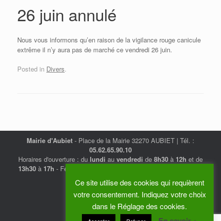
26 juin annulé
Nous vous informons qu’en raison de la vigilance rouge canicule
extrême il n’y aura pas de marché ce vendredi 26 juin.
Posted in
Divers
.
Mairie d'Aubiet
- Place de la Mairie 32270 AUBIET | Tél. :
05.62.65.90.10
Horaires d'ouverture : du
lundi
au
vendredi
de
8h30
à
12h
et de
13h30
à
17h
- Fermé au public les mardis après-midi et vendredi
matin.
Ce site utilise des cookies qui requièrent
Politique de confidentialité
votre consentement. Indiquez votre choix
dans le Réglage des cookies.
En savoir +
© 2019 - Mairie 32270 Aubiet