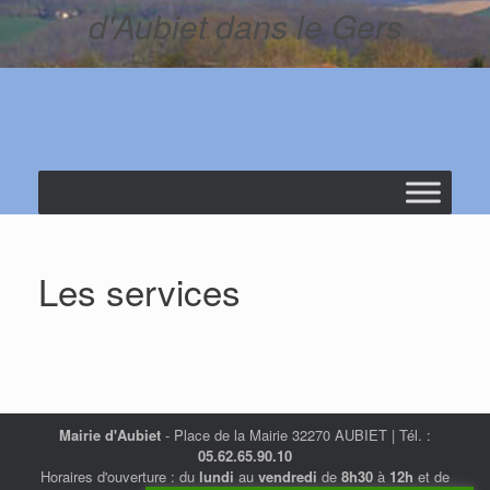
d'Aubiet dans le Gers
Les services
Mairie d'Aubiet
- Place de la Mairie 32270 AUBIET | Tél. :
05.62.65.90.10
Horaires d'ouverture : du
lundi
au
vendredi
de
8h30
à
12h
et de