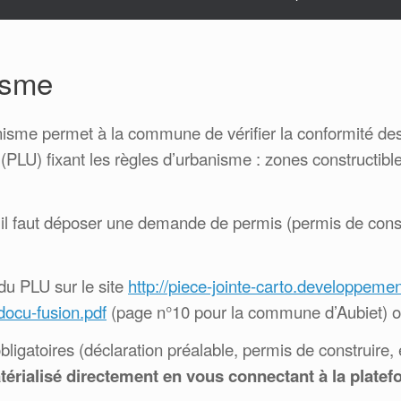
isme
banisme permet à la commune de vérifier la conformité 
PLU) fixant les règles d’urbanisme : zones constructibles
eu, il faut déposer une demande de permis (permis de co
du PLU sur le site
http://piece-jointe-carto.developpemen
ocu-fusion.pdf
(page n°10 pour la commune d’Aubiet) ou
ligatoires (déclaration préalable, permis de construire, 
térialisé directement en vous connectant à la plate