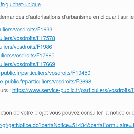
fr/guichet-unique
demandes d’autorisations d’urbanisme en cliquant sur les
culiers/vosdroits/F1633
culiers/vosdroits/F17578
culiers/vosdroits/F1986
culiers/vosdroits/F17665
culiers/vosdroits/F17669
public.fr/particuliers/vosdroits/F19450
e-public.fr/particuliers/vosdroits/F2698
urs :
https://www.service-public.fr/particuliers/vosdroit
ction de votre projet vous pouvez consulter la notice ci-
c.fr/gf/getNotice.do?cerfaNotice=51434&cerfaFormulaire