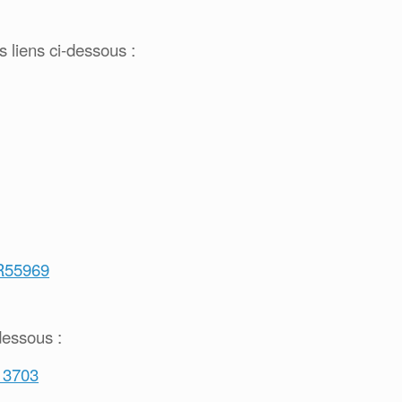
 liens ci-dessous :
s/R55969
dessous :
=13703